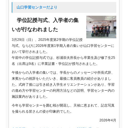
山口学習センターだより
学位記授与式、入学者の集
いが行なわれました
3月29日（日）、2025年度第2学期の学位記授
与式、ならびに2026年度第1学期入者の集いが山口学習センターに
おいて挙行されました。
午前中の学位記授与式では、杉浦崇夫所長から卒業生及び修了生25
名（出席は9名）に卒業証書・学位記が授与されました。
午後からの入学者の集いでは、学長からのメッセージや所長式辞、
来賓からの祝辞をいただいき、最後に客員教員の紹介がありまし
た。式終了後には引き続き入学生オリエンテーションがあり、学習
の進め方や学習センターの利用方法などの説明、学習センター内の
施設案内がありました。
今年も学習センターを囲む桜が開花し、天候に恵まれて、記念写真
を撮られる皆さんの姿が印象的でした。
2026年4月