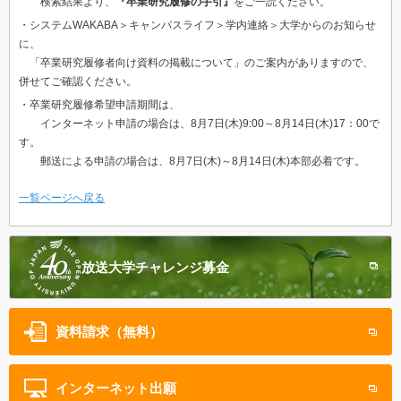
検索結果より、
『卒業研究履修の手引』
をご一読ください。
・システムWAKABA＞キャンパスライフ＞学内連絡＞大学からのお知らせ
に、
「卒業研究履修者向け資料の掲載について」のご案内がありますので、
併せてご確認ください。
・卒業研究履修希望申請期間は、
インターネット申請の場合は、8月7日(木)9:00～8月14日(木)17：00で
す。
郵送による申請の場合は、8月7日(木)～8月14日(木)本部必着です。
一覧ページへ戻る
放送大学
チャレンジ募金
資料請求（無料）
インターネット
出願