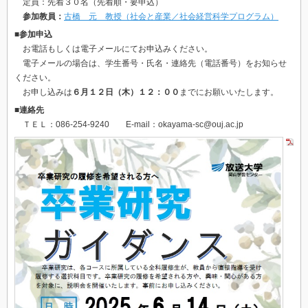
定員：先着３０名（先着順・要申込）
参加教員：
古橋 元 教授（社会と産業／社会経営科学プログラム）
■参加申込
お電話もしくは電子メールにてお申込みください。
電子メールの場合は、学生番号・氏名・連絡先（電話番号）をお知らせ
ください。
お申し込みは
６月１２日（木）１２：００
までにお願いいたします。
■連絡先
ＴＥＬ：086-254-9240 E-mail：okayama-sc@ouj.ac.jp