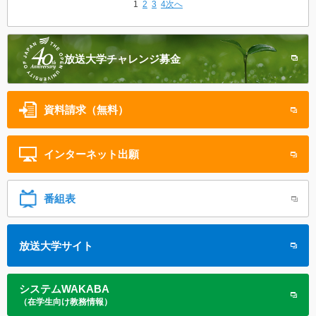
1
2
3
4
次へ
放送大学
チャレンジ募金
資料請求（無料）
インターネット
出願
番組表
放送大学サイト
システムWAKABA
（在学生向け教務情報）