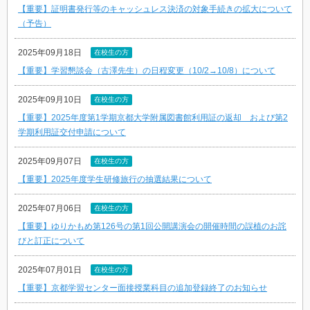
【重要】証明書発⾏等のキャッシュレス決済の対象⼿続きの拡⼤について
（予告）
2025年09月18日
在校生の方
【重要】学習懇談会（古澤先生）の日程変更（10/2→10/8）について
2025年09月10日
在校生の方
【重要】2025年度第1学期京都大学附属図書館利用証の返却 および第2
学期利用証交付申請について
2025年09月07日
在校生の方
【重要】2025年度学生研修旅行の抽選結果について
2025年07月06日
在校生の方
【重要】ゆりかもめ第126号の第1回公開講演会の開催時間の誤植のお詫
びと訂正について
2025年07月01日
在校生の方
【重要】京都学習センター面接授業科目の追加登録終了のお知らせ