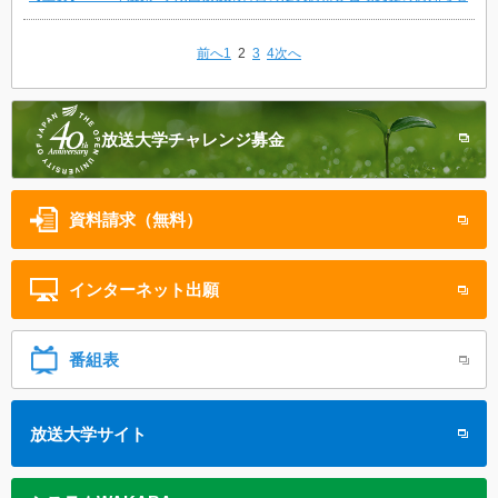
前へ
1
2
3
4
次へ
放送大学
チャレンジ募金
資料請求（無料）
インターネット
出願
番組表
放送大学サイト