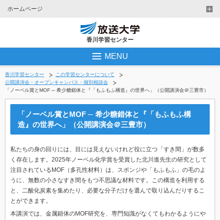
ホームページ
香川学習センター
MENU
香川学習センター
この学習センターについて
公開講演会・オープンキャンパス・個別相談会
「ノーベル賞とMOF ─ 希少糖錯体と『「もふもふ構造』の世界へ」（公開講演会＠三豊市）
「ノーベル賞とMOF ─ 希少糖錯体と『「もふもふ構
造』の世界へ」（公開講演会＠三豊市）
私たちの身の回りには、目には見えないけれど役に立つ「すき間」が数多
く存在します。2025年ノーベル化学賞を受賞した北川進先生の研究として
注目されているMOF（多孔性材料）は、スポンジや「もふもふ」の毛のよ
うに、無数の小さなすき間をもつ不思議な材料です。この構造を利用する
と、二酸化炭素を集めたり、必要な分子だけを選んで取り込んだりするこ
とができます。
本講演では、金属錯体のMOF研究を、専門知識がなくてもわかるようにや