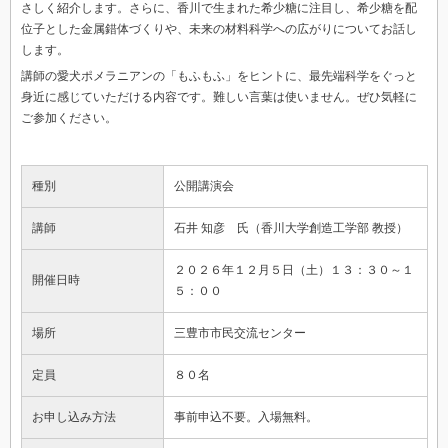
さしく紹介します。さらに、香川で生まれた希少糖に注目し、希少糖を配
位子とした金属錯体づくりや、未来の材料科学への広がりについてお話し
します。
講師の愛犬ポメラニアンの「もふもふ」をヒントに、最先端科学をぐっと
身近に感じていただける内容です。難しい言葉は使いません。ぜひ気軽に
ご参加ください。
種別
公開講演会
講師
石井 知彦 氏（香川大学創造工学部 教授）
２０２６年１２月５日（土）１３：３０～１
開催日時
５：００
場所
三豊市市民交流センター
定員
８０名
お申し込み方法
事前申込不要。入場無料。