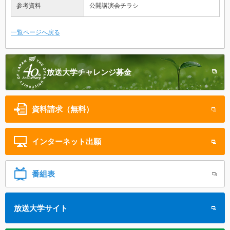
参考資料
公開講演会チラシ
一覧ページへ戻る
放送大学
チャレンジ募金
資料請求（無料）
インターネット
出願
番組表
放送大学サイト