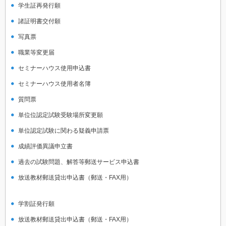
学生証再発行願
諸証明書交付願
写真票
職業等変更届
セミナーハウス使用申込書
セミナーハウス使用者名簿
質問票
単位位認定試験受験場所変更願
単位認定試験に関わる疑義申請票
成績評価異議申立書
過去の試験問題、解答等郵送サービス申込書
放送教材郵送貸出申込書（郵送・FAX用）
学割証発行願
放送教材郵送貸出申込書（郵送・FAX用）