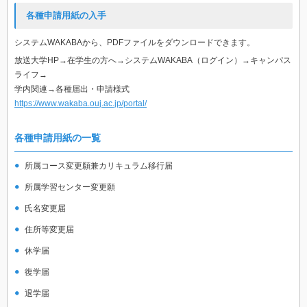
各種申請用紙の入手
システムWAKABAから、PDFファイルをダウンロードできます。
放送大学HP→在学生の方へ→システムWAKABA（ログイン）→キャンパス
ライフ→
学内関連→各種届出・申請様式
https://www.wakaba.ouj.ac.jp/portal/
各種申請用紙の一覧
所属コース変更願兼カリキュラム移行届
所属学習センター変更願
氏名変更届
住所等変更届
休学届
復学届
退学届