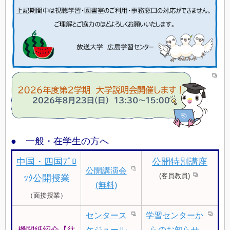
● 一般・在学生の方へ
中国・四国ﾌﾞﾛ
公開特別講座
公開講演会
(客員教員)
ｯｸ公開授業
(無料)
（面接授業）
センタース
学習センターか
機関紙紹介【往
ケジュール
らのお知らせ