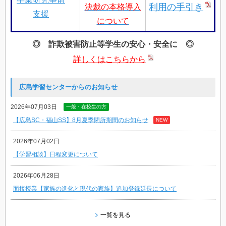
利用の手引き
決裁の
本格導入
支援
について
◎ 詐欺被害防止等学生の安心・安全に ◎
詳しくはこちらから
広島学習センターからのお知らせ
2026年07月03日
一般・在校生の方
【広島SC・福山SS】8月夏季閉所期間のお知らせ
NEW
2026年07月02日
【学習相談】日程変更について
2026年06月28日
面接授業【家族の進化と現代の家族】追加登録延長について
一覧を見る