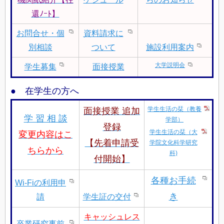
還ﾉｰﾄ】
お問合せ・個
資料請求に
別相談
ついて
施設利用案内
大学説明会
学生募集
面接授業
● 在学生の方へ
学生生活の栞（教養
面接授業 追加
学 習 相 談
学部）
登録
学生生活の栞（大
変更内容はこ
【先着申請受
学院文化科学研究
ちらから
科)
付開始】
各種お手続
Wi-Fiの利用申
き
請
学生証の交付
キャッシュレス
卒業研究事前