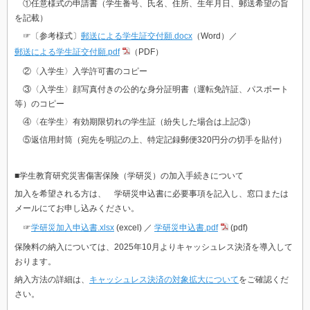
①任意様式の申請書（学生番号、氏名、住所、生年月日、郵送希望の旨
を記載）
☞〔参考様式〕
郵送による学生証交付願.docx
（Word）／
郵送による学生証交付願.pdf
（PDF）
②〈入学生〉入学許可書のコピー
③〈入学生〉顔写真付きの公的な身分証明書（運転免許証、パスポート
等）のコピー
④〈在学生〉有効期限切れの学生証（紛失した場合は上記③）
⑤返信用封筒（宛先を明記の上、特定記録郵便320円分の切手を貼付）
■学生教育研究災害傷害保険（学研災）の加入手続きについて
加入を希望される方は、 学研災申込書に必要事項を記入し、
窓口または
メールにてお申し込みください。
☞
学研災加入申込書.xlsx
(excel) ／
学研災申込書.pdf
(pdf)
保険料
の納入については、2025年10月よりキャッシュレス決済を導入して
おります。
納入方法の詳細は、
キャッシュレス決済の対象拡大について
をご確認くだ
さい。