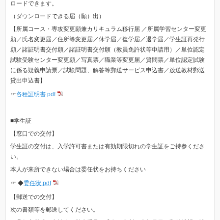
ロードできます。
（ダウンロードできる届（願）出）
【所属コース・専攻変更願兼カリキュラム移行届 ／所属学習センター変更
願／氏名変更届／住所等変更届／休学届／復学届／退学届／学生証再発行
願／諸証明書交付願／諸証明書交付願（教員免許状等申請用）／単位認定
試験受験センター変更願／写真票／職業等変更届／質問票／単位認定試験
に係る疑義申請票／試験問題、解答等郵送サービス申込書／放送教材郵送
貸出申込書】
☞
各種証明書.pdf
■学生証
【窓口での交付】
学生証の交付は、入学許可書または有効期限切れの学生証をご持参くださ
い。
本人が来所できない場合は委任状をお持ちください
☞
◆
委任状.pdf
【郵送での交付】
次の書類等を郵送してください。