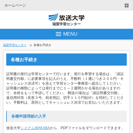
ホームページ
滋賀学習センター
MENU
滋賀学習センター
各種お手続き
各種お手続き
証明書の発行は学習センターで行います。発行を希望する場合は、「諸証
明書交付願」に必要事項を記入のうえ、手数料（１通につき２００円・キ
ャッシュレス決済可）を添えて学習センター事務室へ提出してください。
証明書の種類によっては発行までに１～２週間かかる場合がありますの
で、余裕をもって申請してください。 郵送の場合は「諸証明書交付願」、
返信用封筒（長形３号、宛名明記、切手１１０円貼付）を同封してくださ
い。手数料は、原則としてキャッシュレス決済でお支払いいただきます。
各種申請用紙の入手
放送大学
システムWAKABA
から、PDFファイルをダウンロードできます。