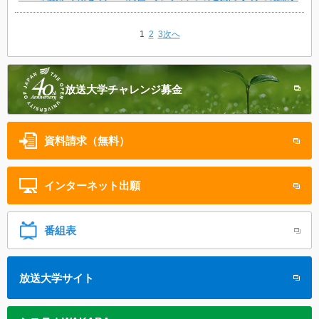
1
2
3
次へ
放送大学
チャレンジ募金
資料請求（無料）
インターネット
出願
番組表
放送大学サイト