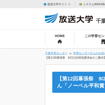
放送大学サイト
システムWAKAB
千
HOME
この学習セン
千葉学習センター
学習センターからのお知
【第12回幕張祭 9/21(日)特別講演会の
【第12回幕張祭 9
ん「ノーベル平和賞