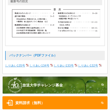
最新号の目次
バックナンバー（PDFファイル）
しりあい135号
しりあい134号
しりあい133号
しりあい132号
放送大学
チャレンジ募金
資料請求（無料）