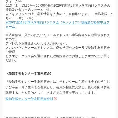
フォーム>>
6/13（土）13:30から15:00開催の2026年度第1学期入学者向けクラス会の
登録及び参加申込フォームです。
以下をクリックの上、必要情報を入力の上、送信願います。 （申込期限：5
月20日（水）17時）
2026年度第1学期入学者向けクラス会（キックオフ）登録及び参加申込フ
ォーム
申込送信後、入力いただいたメールアドレスへ申込内容が自動送信されま
すので、
アドレスをお間違えないよう入力願います。
入力いただいたメールアドレスは、愛知学習センター及び愛知学友同窓会
で管理
しますが、クラス会で選出された連絡担当者にお渡ししますのでご了承く
ださい。
《愛知学習センター学友同窓会》
『愛知学習センター学友同窓会』は、当センターに在籍する全ての学生お
よび卒業・修了生有志を会員とし、会員が相互に交流し、親睦を図り切磋
琢磨することを目的として、さまざまな行事を実施しています。
愛知学習センター学友同窓会会則