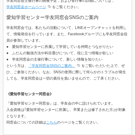
学友同窓会主催行事の開催予定，および各行事の詳細については，
学友同窓会ホームページ
をご覧ください。
愛知学習センター学友同窓会SNSのご案内
学友同窓会では、私たちの活動について、LINEオープンチャットを利用し
て、情報発信を行っています。また、Facebookグループにも学友同窓会役
員が参加しています。
● 愛知学習センターに所属して学習している仲間とつながりたい
● ふだんの勉強方法や科目選びについて、役に立つ情報が欲しい
● 学友同窓会の主催行事について、新しい情報を知りたい
という方は、
「学友同窓会SNSのご案内」
をご覧いただいた上で、ぜ
ひ、ご参加ください。なお、SNSの使用に際して何らかのトラブルが発生
しても、学友同窓会は一切の責任を負いませんので、ご了承ください。
《愛知学習センター同窓会》
『愛知学習センター同窓会』は、学友会の中に設けられています。
入会資格は｢愛知学習センターに所属し、卒業または修了された方｣が対象
となります。
同窓会についての詳細は
こちら
のページをご覧ください。