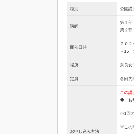
種別
公開講
第１部
講師
第２部
２０２
開催日時
～15：
場所
奈良女
定員
各回先
この講
◆ お
※1回
※この
お申し込み方法