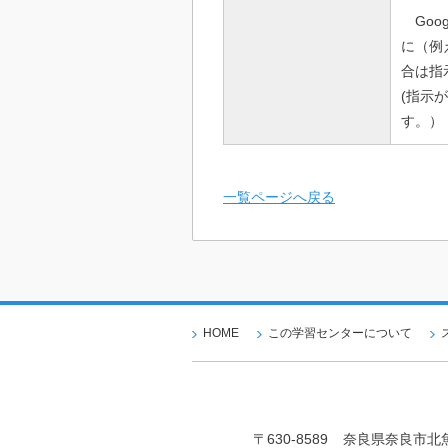
Goog
に（例
合は指
(指示
す。）
一覧ページへ戻る
HOME
この学習センターについて
〒630-8589
奈良県奈良市北