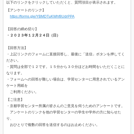
以下のリンクをクリックしていただくと、質問項目が表示されます。
【アンケートのリンク】
https://forms.gle/YBMDTuKWhf8UdrPPA
【回答の締め切り】
・２０２３年１２月２４日（日）
【回答方法】
・上記リンクのフォームに直接回答し、最後に「送信」ボタンを押してく
ださい。
・質問は全部で１２です。１５分から３０分ほどお時間をいただくことに
なります。
・フォームへの回答が難しい場合は、学習センターに用意されているアン
ケート用紙を
ご利用ください。
【ご注意】
・京都学習センター所属の皆さんのご意見を伺うためのアンケートです。
アンケートのリンクを他の学習センターの学生や学外の方に知らせた
り、
おひとりで複数の回答を送信するのはお止めください。