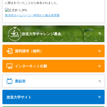
に囲まれていたことから命名されました。
新潟市ホームページ一時預かり拠点保育園
放送大学
チャレンジ募金
資料請求（無料）
インターネット
出願
番組表
放送大学サイト