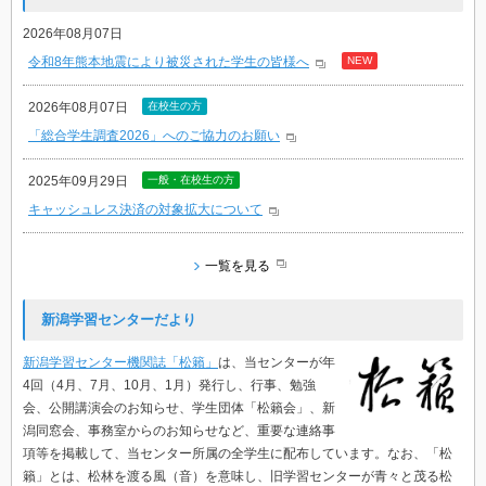
2026年08月07日
令和8年熊本地震により被災された学生の皆様へ
NEW
2026年08月07日
在校生の方
「総合学生調査2026」へのご協力のお願い
2025年09月29日
一般・在校生の方
キャッシュレス決済の対象拡大について
一覧を見る
新潟学習センターだより
新潟学習センター機関誌「松籟」
は、当センターが年
4回（4月、7月、10月、1月）発行し、行事、勉強
会、公開講演会のお知らせ、学生団体「松籟会」、新
潟同窓会、事務室からのお知らせなど、重要な連絡事
項等を掲載して、当センター所属の全学生に配布しています。なお、「松
籟」とは、松林を渡る風（音）を意味し、旧学習センターが青々と茂る松