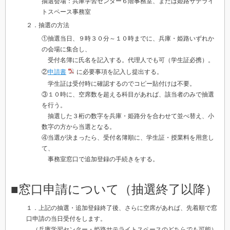
抽選会場：兵庫学習センター６階事務室、または姫路サテライ
トスペース事務室
２．抽選の方法
①抽選当日、
９時３０分～１０時までに、
兵庫・姫路いずれか
の会場に集合し、
受付名簿に氏名を記入する。代理人でも可（学生証必携）。
②
申請書
に必要事項を記入し提出する。
学生証は受付時に確認するのでコピー貼付けは不要。
③１０時に、空席数を超える科目があれば、該当者のみで抽選
を行う。
抽選した３桁の数字を兵庫・姫路分を合わせて並べ替え、小
数字の方から当選となる。
④当選が決まったら、受付名簿順に、学生証・授業料を用意し
て、
事務室窓口で追加登録の手続きをする。
■窓口申請について（抽選終了以降）
１．上記の抽選・追加登録終了後、さらに空席があれば、先着順で窓
口申請の当日受付をします。
（兵庫学習センター・姫路サテライトスペースのどちらでも可能）