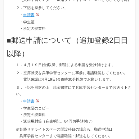
２．下記を持参してください。
・
申請書
・
学生証
・
所定の授業料
■郵送申請について（追加登録2日目
以降）
１．４月１９日(金)以降、郵送による申請を受け付けます。
２．空席状況を兵庫学習センターに事前に電話確認してください。
電話確認は4月19日(金)9時30分以降でお願いします。
３．下記を同封の上、現金書留にて兵庫学習センターまでお送り下さ
い。
・
申請書
・
学生証のコピー
・
所定の授業料
・
返信用封筒
（宛先明記、84円切手貼付け）
※姫路サテライトスペース開設科目の場合も、郵送申請は
兵庫学習センターまで電話確認・郵送をしてください。