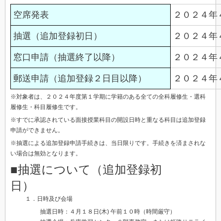
空席発表
２０２４年
抽選（追加登録初日）
２０２４年
窓口申請（抽選終了以降）
２０２４年
郵送申請（追加登録２日目以降）
２０２４年
※対象者は、２０２４年度第１学期に学籍のある全ての全科履修生・選科
履修生・科目履修生です。
※すでに承認されている面接授業科目の開設日時と重なる科目は追加登録
申請ができません。
※抽選による追加登録申請手続きは、当日限りです。手続きを済まされな
い場合は無効となります。
■抽選について（追加登録初
日）
１．日時及び会場
抽選日時：４
月１８日(木) 午前１０時（時間厳守）