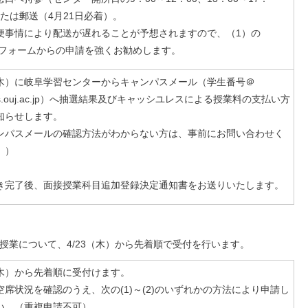
または郵送（4月21日必着）。
事情により配送が遅れることが予想されますので、（1）の
gleフォームからの申請を強くお勧めします。
3（木）に岐阜学習センターからキャンパスメール（学生番号＠
us.ouj.ac.jp）へ抽選結果及びキャッシユレスによる授業料の支払い方
知らせします。
ンパスメールの確認方法がわからない方は、事前にお問い合わせく
。）
き完了後、面接授業科目追加登録決定通知書をお送りいたします。
授業について、4/23（木）から先着順で受付を行います。
3（木）から先着順に受付けます。
空席状況を確認のうえ、次の(1)～(2)のいずれかの方法により申請し
い。（重複申請不可）