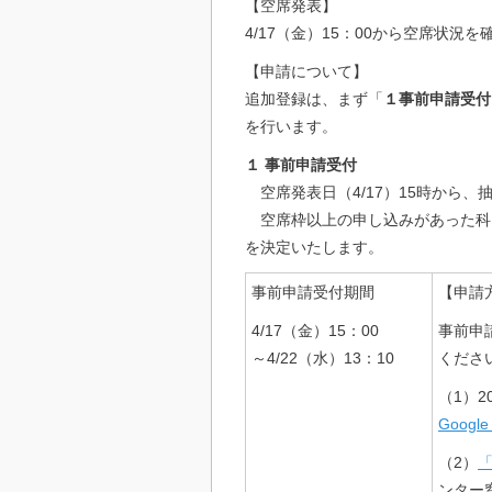
【空席発表】
4/17（金）15：00から空席状況
【申請について】
追加登録は、まず「
１事前申請受付
を行います。
１ 事前申請受付
空席発表日（4/17）15時から、
空席枠以上の申し込みがあった科目
を決定いたします。
事前申請受付期間
【申請
4/17（金）15：00
事前申
～4/22（水）13：10
くださ
（1）2
Googl
（2）
「
ンター窓