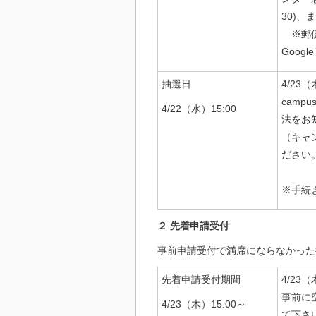
30)、
※郵便
Goo
抽選日
4/2
camp
4/22（水）15:00
法をお
（キャ
ださい
※手続
２ 先着申請受付
事前申請受付で満席にならなかった
先着申請受付期間
4/2
事前に
4/23（木）15:00～
て下さ