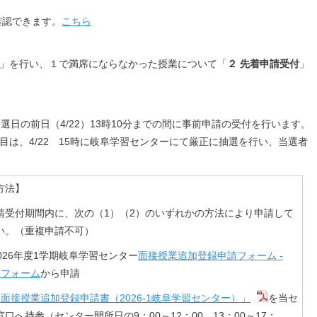
を確認できます。
こちら
」を行い、１で満席にならなかった授業について「
２ 先着申請受付
」
抽選日の前日（4/22）13時10分までの間に事前申請の受付を行います。
は、4/22 15時に岐阜学習センターにて厳正に抽選を行い、当選者
方法】
請受付期間内に、次の（1）（2）のいずれかの方法により申請して
い。（重複申請不可）
026年度1学期岐阜学習センター
面接授業追加登録申請フォーム -
e フォーム
から申請
面接授業追加登録申請書（2026-1岐阜学習センター）」
を当セ
口へ持参（センター開所日の9：00～12：00、13：00～17：