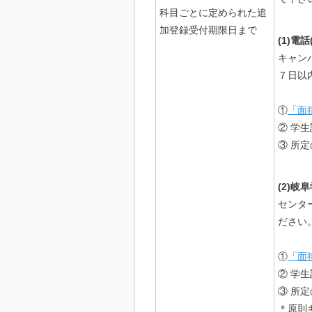
科目ごとに定められた追
加登録受付期限日まで
(1)電
キャン
７日以
①
「面
② 学
③ 所定
(2)
センター
ださい
①
「面
② 学生
③ 所定
＊原則