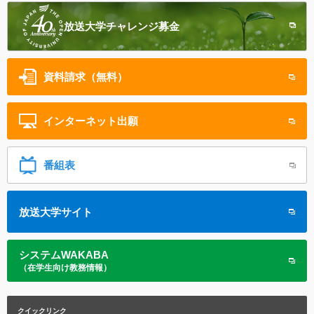
放送大学
チャレンジ募金
資料請求（無料）
インターネット
出願
番組表
放送大学サイト
システムWAKABA
（在学生向け教務情報）
クイックリンク