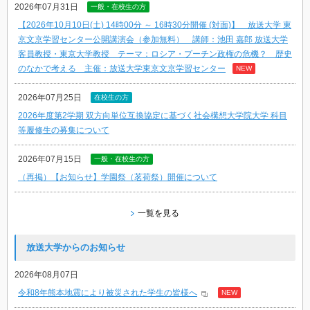
2026年07月31日
一般・在校生の方
【2026年10月10日(土) 14時00分 ～ 16時30分開催 (対面)】 放送大学 東
京文京学習センター公開講演会（参加無料） 講師：池田 嘉郎 放送大学
客員教授・東京大学教授 テーマ：ロシア・プーチン政権の危機？ 歴史
のなかで考える 主催：放送大学東京文京学習センター
NEW
2026年07月25日
在校生の方
2026年度第2学期 双方向単位互換協定に基づく社会構想大学院大学 科目
等履修生の募集について
2026年07月15日
一般・在校生の方
（再掲）【お知らせ】学園祭（茗荷祭）開催について
一覧を見る
放送大学からのお知らせ
2026年08月07日
令和8年熊本地震により被災された学生の皆様へ
NEW