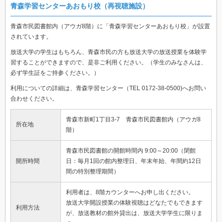
青森学習センターあおもり校（再視聴施設）
青森市民図書館内（アウガ8階）に「青森学習センターあおもり校」が設置
されています。
放送大学の学生はもちろん、青森市民の方も放送大学の放送授業を体験学
習することができますので、是非ご利用ください。（学生のみなさんは、
必ず学生証をご持参ください。）
利用についての詳細は、青森学習センター（TEL 0172-38-0500)へお問い
合わせください。
青森市新町1丁目3-7 青森市民図書館内（アウガ8
所在地
階）
青森市民図書館の開館時間内 9:00～20:00（閉館
開所時間
日：毎月1回の館内整理日、年末年始、年間約12日
間の特別整理期間）
利用者は、8階カウンターへお申し出ください。
放送大学開設授業の体験視聴はどなたでもできます
利用方法
が、放送教材の館外貸出は、放送大学学生に限りま