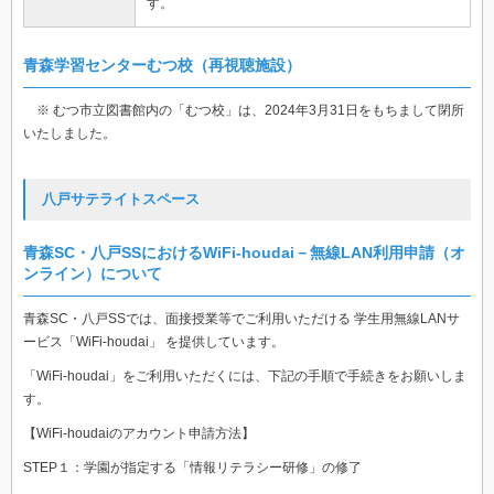
す。
青森学習センターむつ校（再視聴施設）
※ むつ市立図書館内の「むつ校」は、2024年3月31日をもちまして閉所
いたしました。
八戸サテライトスペース
青森SC・八戸SSにおけるWiFi-houdai－無線LAN利用申請（オ
ンライン）について
青森SC・八戸SSでは、面接授業等でご利用いただける 学生用無線LANサ
ービス「WiFi-houdai」 を提供しています。
「WiFi-houdai」をご利用いただくには、下記の手順で手続きをお願いしま
す。
【
WiFi-houdai
のアカウント申請方法】
STEP
１：学園が指定する「情報リテラシー研修」の修了