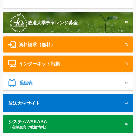
放送大学
チャレンジ募金
資料請求（無料）
インターネット
出願
番組表
放送大学サイト
システムWAKABA
（在学生向け教務情報）