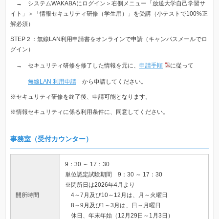
→ システムWAKABAにログイン＞右側メニュー「放送大学自己学習サ
イト」＞「
情報セキュリティ研修（学生用）
」を受講（小テストで100%正
解必須）
STEP
２：無線
LAN
利用申請書をオンラインで申請
（キャンパスメールでロ
グイン）
→ セキュリティ研修を修了した情報を元に、
申請手順
に従って
無線LAN 利用申請
から申請してください。
※セキュリティ研修を終了後、申請可能となります。
※情報セキュリティに係る利用条件に、同意してください。
事務室（受付カウンター）
9：30 ～ 17：30
単位認定試験期間 9：30 ～ 17：30
※閉所日は2026年4月より
開所時間
4～7月及び10～12月は、月～火曜日
8～9月及び1～3月は、日～月曜日
休日、年末年始（12月29日～1月3日）