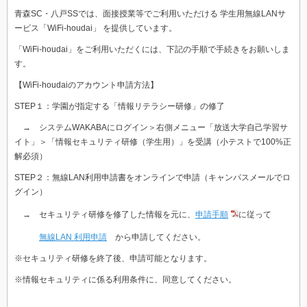
青森SC・八戸SSでは、面接授業等でご利用いただける 学生用無線LANサ
ービス「WiFi-houdai」 を提供しています。
「WiFi-houdai」をご利用いただくには、下記の手順で手続きをお願いしま
す。
【
WiFi-houdai
のアカウント申請方法】
STEP
１：学園が指定する「情報リテラシー研修」の修了
→ システムWAKABAにログイン＞右側メニュー「放送大学自己学習サ
イト」＞「
情報セキュリティ研修（学生用）
」を受講（小テストで100%正
解必須）
STEP
２：無線
LAN
利用申請書をオンラインで申請
（キャンパスメールでロ
グイン）
→ セキュリティ研修を修了した情報を元に、
申請手順
に従って
無線LAN 利用申請
から申請してください。
※セキュリティ研修を終了後、申請可能となります。
※情報セキュリティに係る利用条件に、同意してください。