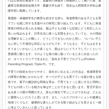
門は公衆衛生看護学です。愛媛県の保健所で保健師として働いた後、愛
媛県立医療技術短期大学・愛媛大学を経て、現在は人間環境大学松山看
護学部に勤務しています。
看護師・保健師学生の教育を担当する傍ら、発達障害のある子どもを育
てている親に対する支援やその研究に取り組んでいます。子どもに発達
障害の特性が見られる場合、親は子どもの様々な症状にどう対応したら
良いか悩まれます。日常生活に様々な支障をきたしていても、その理由
を理解することが難しく、どうしてできないのかと思い、ついつい子ど
もに対して不適切な対応になりがちです。そうなると、子どもはますま
すうまくいかないことが多くなり、親はさらにイライラしていくという
悪循環に陥ります。そのような袋小路に陥っているときに出会ったの
が、オーストラリアで生まれた「前向き子育てプログラム(Positive
Parenting Program; Triple P)」です。
子育ての技術を分かりやすく、前向きに伝えるこの方法は、発達障害等
の障害の有無にかかわらず、すべての子どもを育てている親が使える技
術です。親子の建設的な関係を育み、子育てをぐっと楽にすると同時に
子どもの持っている能力を伸ばすことができると思います。育児不安の
ある多くの親や周囲の大人、誰もが身近で学ぶことができれば、どんな
に素晴らしいだろうと思います。また、ヘルスプロモーションや健康な
地域づくりなど、健康的な暮らしができる取り組みなどを皆さまと一緒
に考えていきたいと思っています。