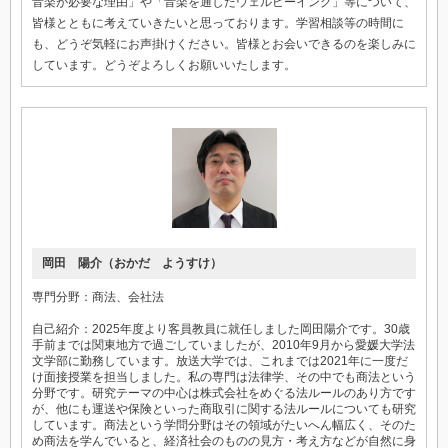
音楽が必要な理由」や「音楽を通したウェルビーイング」等について、
皆様とともに考えていきたいと思っております。学習相談等の時間に
も、どうぞ気軽にお声掛けください。皆様とお会いできるのを楽しみに
しています。どうぞよろしくお願いいたします。
岡田 陽介（おかだ ようすけ）
専門分野：商法、会社法
自己紹介：2025年度より客員教員に就任しました岡田陽介です。30歳
手前までは関東地方で過ごしていましたが、2010年9月から愛媛大学法
文学部に勤務しています。放送大学では、これまでは2021年に一度だ
け面接授業を担当しました。私の専門は法律学、その中でも商法という
分野です。研究テーマの中心は株式会社をめぐる法ルールのあり方です
が、他にも運送や保険といった商取引に関する法ルールについても研究
しています。商法という学問分野はその領域がたいへん幅広く、そのた
め商法を学んでいると、経済社会のものの見方・考え方などが自然に身