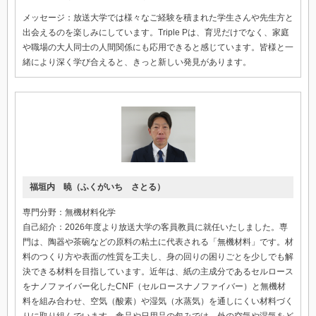
メッセージ：放送大学では様々なご経験を積まれた学生さんや先生方と
出会えるのを楽しみにしています。Triple Pは、育児だけでなく、家庭
や職場の大人同士の人間関係にも応用できると感じています。皆様と一
緒により深く学び合えると、きっと新しい発見があります。
福垣内 暁（ふくがいち さとる）
専門分野：無機材料化学
自己紹介：2026年度より放送大学の客員教員に就任いたしました。専
門は、陶器や茶碗などの原料の粘土に代表される「無機材料」です。材
料のつくり方や表面の性質を工夫し、身の回りの困りごとを少しでも解
決できる材料を目指しています。近年は、紙の主成分であるセルロース
をナノファイバー化したCNF（セルロースナノファイバー）と無機材
料を組み合わせ、空気（酸素）や湿気（水蒸気）を通しにくい材料づく
りに取り組んでいます。食品や日用品の包みでは、外の空気や湿気をど