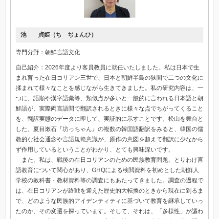
池 貞姫（ち ぢょんひ）
専門分野：朝鮮言語文化
自己紹介：2026年度より客員教員に就任いたしました。私は日本で生
まれ育った在日コリアン三世で、日本と朝鮮半島の狭間で二つの文化に
揉まれて様々なことを感じながら生きてきました。私の研究内容は、一
つに、語順や漢字語彙等、類似点が多いと一般的に言われる日本語と朝
鮮語が、実際両言語間で翻訳されるときに様々な点でちがってくること
を、翻訳実態のデータに即して、実証的に示すことです。松山を舞台と
した、夏目漱石『坊っちゃん』の複数の韓国語翻訳をみると、韓国の儒
教的な社会通念や言語規範意識が、原作の意図を超えて翻訳に少なから
ず作用しているということがわかり、とても興味深いです。
また、私は、戦後の在日コリアンのための民族教育問題、とりわけ言
語教育について関心があり、GHQによる検閲資料を初めとした朝鮮人
学校の教科書・教材資料等の調査にもあたってきました。調査の過程で
は、在日コリアンが終戦を迎えた歴史的大転換のときから現在に到るま
で、どのような民族的アイデンティティに基づいて教育を継承していっ
たのか、その変遷を探っています。そして、それは、「多様性」が謳わ