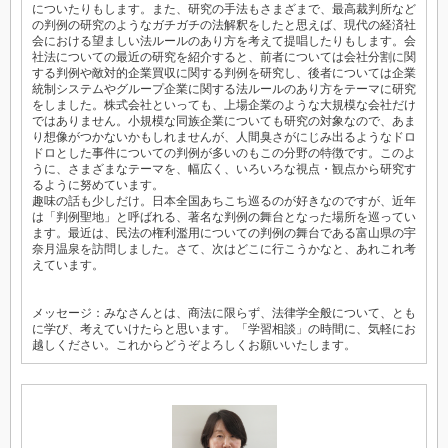
についたりもします。また、研究の手法もさまざまで、最高裁判所など
の判例の研究のようなガチガチの法解釈をしたと思えば、現代の経済社
会における望ましい法ルールのあり方を考えて提唱したりもします。会
社法についての最近の研究を紹介すると、前者については会社分割に関
する判例や敵対的企業買収に関する判例を研究し、後者については企業
統制システムやグループ企業に関する法ルールのあり方をテーマに研究
をしました。株式会社といっても、上場企業のような大規模な会社だけ
ではありません。小規模な同族企業についても研究の対象なので、あま
り想像がつかないかもしれませんが、人間臭さがにじみ出るようなドロ
ドロとした事件についての判例が多いのもこの分野の特徴です。このよ
うに、さまざまなテーマを、幅広く、いろいろな視点・観点から研究す
るように努めています。
趣味の話も少しだけ。日本全国あちこち巡るのが好きなのですが、近年
は「判例聖地」と呼ばれる、著名な判例の舞台となった場所を巡ってい
ます。最近は、民法の権利濫用についての判例の舞台である富山県の宇
奈月温泉を訪問しました。さて、次はどこに行こうかなと、あれこれ考
えています。
メッセージ：みなさんとは、商法に限らず、法律学全般について、とも
に学び、考えていけたらと思います。「学習相談」の時間に、気軽にお
越しください。これからどうぞよろしくお願いいたします。