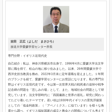
吉田 正広（よしだ まさひろ）
放送大学愛媛学習センター所長
専門分野：イギリス近現代史
自己紹介：私は、神奈川県横浜市出身で、1996年4月に愛媛大学法文学
部に職を得て、松山の地に移り住みました。以来、26年間愛媛大学で
西洋史担当教員を務め、2022年3月末に定年退職を迎えました。１年間
のブランクを経て、愛媛学習センターにお世話になります。私の専門分
野はイギリス近現代史です。今は第一次世界大戦の戦死者の追悼や戦争
記念碑の問題を「悲しみの場」として、また、地域社会の問題として研
究しています。法文学部時代に「四国遍路と世界の巡礼」研究に関わっ
てたどり着いたテーマです。若い頃は1930年代イギリスの景気浮揚策
としての「低金利政策」（「アベノミクス」に似ています）を様々な角
度から調べ、イギリス福祉国家の成立と教会との関係についても考えて