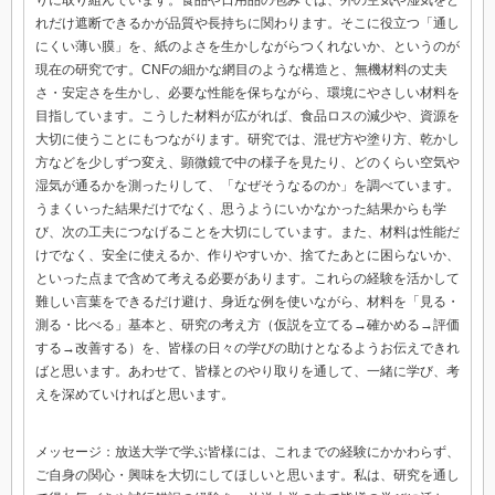
れだけ遮断できるかが品質や長持ちに関わります。そこに役立つ「通し
にくい薄い膜」を、紙のよさを生かしながらつくれないか、というのが
現在の研究です。CNFの細かな網目のような構造と、無機材料の丈夫
さ・安定さを生かし、必要な性能を保ちながら、環境にやさしい材料を
目指しています。こうした材料が広がれば、食品ロスの減少や、資源を
大切に使うことにもつながります。研究では、混ぜ方や塗り方、乾かし
方などを少しずつ変え、顕微鏡で中の様子を見たり、どのくらい空気や
湿気が通るかを測ったりして、「なぜそうなるのか」を調べています。
うまくいった結果だけでなく、思うようにいかなかった結果からも学
び、次の工夫につなげることを大切にしています。また、材料は性能だ
けでなく、安全に使えるか、作りやすいか、捨てたあとに困らないか、
といった点まで含めて考える必要があります。これらの経験を活かして
難しい言葉をできるだけ避け、身近な例を使いながら、材料を「見る・
測る・比べる」基本と、研究の考え方（仮説を立てる→確かめる→評価
する→改善する）を、皆様の日々の学びの助けとなるようお伝えできれ
ばと思います。あわせて、皆様とのやり取りを通して、一緒に学び、考
えを深めていければと思います。
メッセージ：放送大学で学ぶ皆様には、これまでの経験にかかわらず、
ご自身の関心・興味を大切にしてほしいと思います。私は、研究を通し