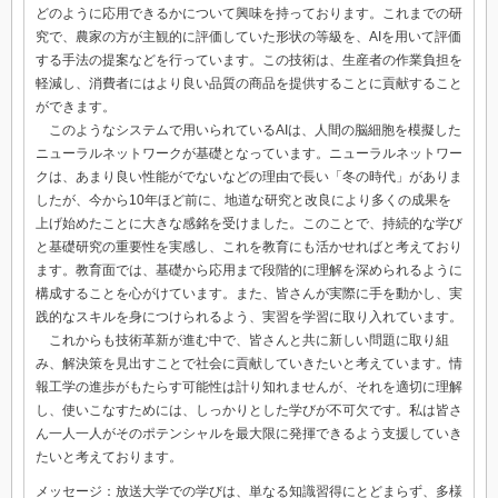
どのように応用できるかについて興味を持っております。これまでの研
究で、農家の方が主観的に評価していた形状の等級を、AIを用いて評価
する手法の提案などを行っています。この技術は、生産者の作業負担を
軽減し、消費者にはより良い品質の商品を提供することに貢献すること
ができます。
このようなシステムで用いられているAIは、人間の脳細胞を模擬した
ニューラルネットワークが基礎となっています。ニューラルネットワー
クは、あまり良い性能がでないなどの理由で長い「冬の時代」がありま
したが、今から10年ほど前に、地道な研究と改良により多くの成果を
上げ始めたことに大きな感銘を受けました。このことで、持続的な学び
と基礎研究の重要性を実感し、これを教育にも活かせればと考えており
ます。教育面では、基礎から応用まで段階的に理解を深められるように
構成することを心がけています。また、皆さんが実際に手を動かし、実
践的なスキルを身につけられるよう、実習を学習に取り入れています。
これからも技術革新が進む中で、皆さんと共に新しい問題に取り組
み、解決策を見出すことで社会に貢献していきたいと考えています。情
報工学の進歩がもたらす可能性は計り知れませんが、それを適切に理解
し、使いこなすためには、しっかりとした学びが不可欠です。私は皆さ
ん一人一人がそのポテンシャルを最大限に発揮できるよう支援していき
たいと考えております。
メッセージ：放送大学での学びは、単なる知識習得にとどまらず、多様