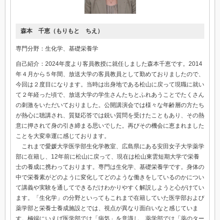
森本 千恵（もりもと ちえ）
専門分野：生化学、基礎栄養学
自己紹介：2024年度より客員教授に就任しました森本千恵です。2014
年４月から５年間、放送大学の客員教員として勤めておりましたので、
今回は２度目になります。当時は出身地である松山に戻って現職に就い
て２年経った頃で、放送大学の学生さんたちとふれあうことでたくさん
の刺激をいただいておりました。公開講演会では様々な年齢層の方たち
が熱心に聴講され、質疑応答では鋭い質問を受けたこともあり、その熱
意に押されて身の引き締まる思いでした。再びその機会に恵まれました
ことを大変幸運に感じております。
これまで愛媛大学医学部生化学教室、広島県にある安田女子大学薬学
部に在籍し、12年前に松山に戻って、現在は松山東雲短期大学で栄養
士の養成に携わっております。専門は生化学、基礎栄養学です。身体の
中で栄養素がどのように変化してどのような働きをしているのかについ
て講義や実験を通してできるだけわかりやすく解説しようと心がけてい
ます。「生化学」の分野といってもこれまで在籍していた医学部および
薬学部と栄養士養成施設とでは、視点が異なり面白いなと感じていま
す。極端にいえば医学部では「病気」を意識し、薬学部では「薬のター