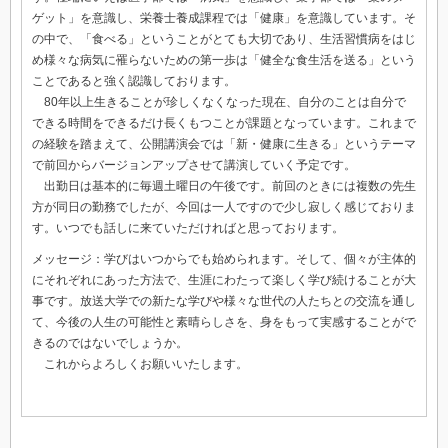
ゲット」を意識し、栄養士養成課程では「健康」を意識しています。そ
の中で、「食べる」ということがとても大切であり、生活習慣病をはじ
め様々な病気に罹らないための第一歩は「健全な食生活を送る」という
ことであると強く認識しております。
80年以上生きることが珍しくなくなった現在、自分のことは自分で
できる時間をできるだけ長くもつことが課題となっています。これまで
の経験を踏まえて、公開講演会では「新・健康に生きる」というテーマ
で前回からバージョンアップさせて講演していく予定です。
出勤日は基本的に毎週土曜日の午後です。前回のときには複数の先生
方が同日の勤務でしたが、今回は一人ですので少し寂しく感じておりま
す。いつでも話しに来ていただければと思っております。
メッセージ：学びはいつからでも始められます。そして、個々が主体的
にそれぞれにあった方法で、生涯にわたって楽しく学び続けることが大
事です。放送大学での新たな学びや様々な世代の人たちとの交流を通し
て、今後の人生の可能性と素晴らしさを、身をもって実感することがで
きるのではないでしょうか。
これからよろしくお願いいたします。