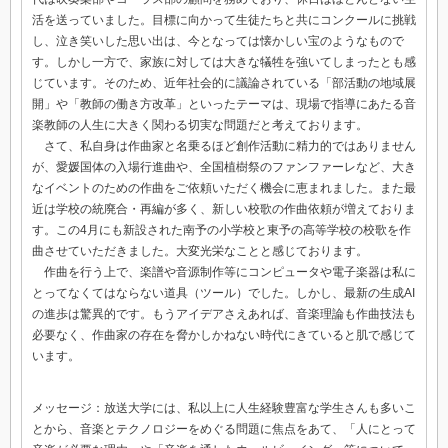
活を送っていました。目標に向かって生徒たちと共にコンクールに挑戦
し、泣き笑いした思い出は、今となっては懐かしい宝のようなもので
す。しかし一方で、家族に対しては大きな犠牲を強いてしまったとも感
じています。そのため、近年社会的に議論されている「部活動の地域展
開」や「教師の働き方改革」といったテーマは、現場で指導にあたる音
楽教師の人生に大きく関わる切実な問題だと考えております。
さて、私自身は作曲家と名乗るほど創作活動に精力的ではありません
が、愛媛国体の入場行進曲や、全国植樹祭のファンファーレなど、大き
なイベントのための作曲をご依頼いただく機会に恵まれました。また最
近は学校の統廃合・再編が多く、新しい校歌の作曲依頼が増えておりま
す。この4月にも新設された南予の小学校と東予の高等学校の校歌を作
曲させていただきました。大変光栄なことと感じております。
作曲を行う上で、楽譜や音源制作等にコンピュータや電子楽器は私に
とってなくてはならない道具（ツール）でした。しかし、最新の生成AI
の進歩は驚異的です。もうアイデアさえあれば、音楽理論も作曲技法も
必要なく、作曲家の存在を脅かしかねない時代にきていると肌で感じて
います。
メッセージ：放送大学には、私以上に人生経験豊富な学生さんも多いこ
とから、音楽とテクノロジーをめぐる問題に焦点をあて、「人にとって