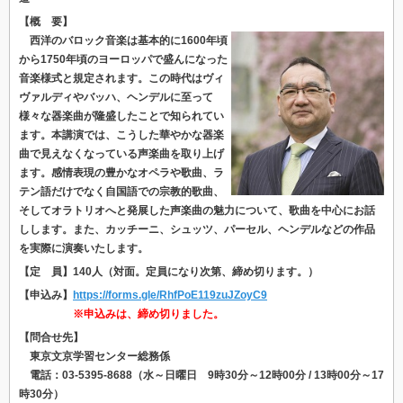
【概 要】
西洋のバロック音楽は基本的に1600年頃
から1750年頃のヨーロッパで盛んになった
音楽様式と規定されます。この時代はヴィ
ヴァルディやバッハ、ヘンデルに至って
様々な器楽曲が隆盛したことで知られてい
ます。本講演では、こうした華やかな器楽
曲で見えなくなっている声楽曲を取り上げ
ます。感情表現の豊かなオペラや歌曲、ラ
テン語だけでなく自国語での宗教的歌曲、
そしてオラトリオへと発展した声楽曲の魅力について、歌曲を中心にお話
しします。また、カッチーニ、シュッツ、パーセル、ヘンデルなどの作品
を実際に演奏いたします。
【定 員】140人（対面。定員になり次第、締め切ります。）
【申込み】
https://forms.gle/RhfPoE119zuJZoyC9
※申込みは、締め切りました。
【問合せ先】
東京文京学習センター総務係
電話：03-5395-8688（水～日曜日 9時30分～12時00分 / 13時00分～17
時30分）