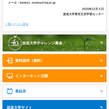
メール：bunkyo_soumu@ouj.ac.jp
2025年12月３日
放送大学東京文京学習センター
一覧ページへ戻る
放送大学
チャレンジ募金
資料請求（無料）
インターネット
出願
番組表
放送大学サイト