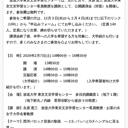
放送大学東京文京学習センターでは、次のとおり、永原 恵三 放送大学東
京文京学習センター客員教授を講師として、公開講演会（対面）を開催し
ます。参加費は無料です。
参加をご希望の方は、12月３日(水)から２月４日(水)までに以下のリンク
（URL）から『申込みフォーム』にてお申し込みください。（定員 140
人。定員になり次第、締め切らせていただきます。）
講演会終了後、本学への入学を希望する方を対象に、大学紹介も行いま
すので、多くのみなさまのご参加を心よりお待ちしています。
【日 時】2026年2
月7
日(土) 14時00分 ～ 16時30分
開 場 13時30分
講 演
_
14時00分 ～ 15時30分
質
疑応答
_
15時30分 ～ 16時00分
（大学紹介）
_
16時00分 ～ 16時30分 （入学希望者向け大学
紹介を行います。）
【会 場】放送大学 東京文京学習センター 多目的講義室１（地下１階）
（地下鉄丸ノ内線 茗荷谷駅から徒歩３分程度）
【講 師】永原 恵三 放送大学東京文京学習センター客員教授・お茶の水
女子大学名誉教授
【テーマ】西洋バロック音楽の歌曲 ― J.S. バッハとG.F.ヘンデルに至る
道 ―